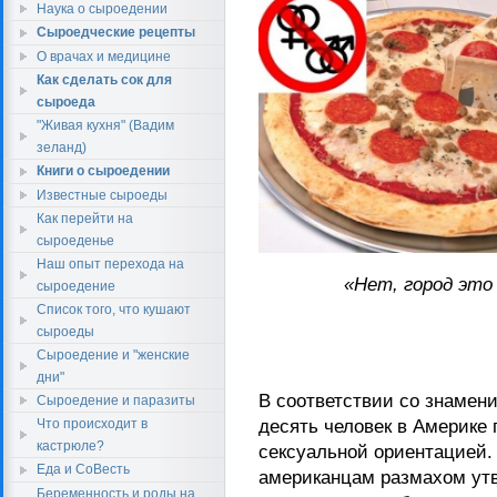
Наука о сыроедении
Сыроедческие рецепты
О врачах и медицине
Как сделать сок для
сыроеда
"Живая кухня" (Вадим
зеланд)
Книги о сыроедении
Известные сыроеды
Как перейти на
сыроеденье
Наш опыт перехода на
«Нет, город это 
сыроедение
Список того, что кушают
сыроеды
Сыроедение и "женские
дни"
В соответствии со знамен
Сыроедение и паразиты
десять человек в Америке 
Что происходит в
кастрюле?
сексуальной ориентацией.
Еда и СоВесть
американцам размахом утв
Беременность и роды на