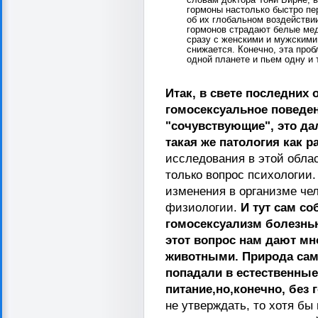
словам доктора Тони Бирне, 
гормоны настолько быстро пе
об их глобальном воздействи
гормонов страдают белые ме
сразу с женскими и мужскими
снижается. Конечно, эта про
одной планете и пьем одну и 
Итак, в свете последних 
гомосексуальное поведен
"сочувствующие", это да
такая же патология как р
исследования в этой облас
только вопрос психологи
изменения в организме чел
физиологии.
И тут сам со
гомосексуализм болезнью
этот вопрос нам дают м
животными. Природа сама
попадали в естественные
питание,но,конечно, без
не утверждать, то хотя бы