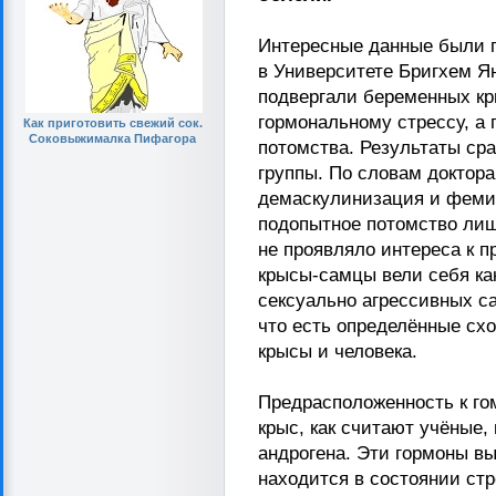
Интересные данные были п
в Университете Бригхем Я
подвергали беременных кр
гормональному стрессу, а
Как приготовить свежий сок.
Соковыжималка Пифагора
потомства. Результаты ср
группы. По словам доктор
демаскулинизация и фемин
подопытное потомство лиш
не проявляло интереса к п
крысы-самцы вели себя как
сексуально агрессивных с
что есть определённые с
крысы и человека.
Предрасположенность к го
крыс, как считают учёные,
андрогена. Эти гормоны в
находится в состоянии стре