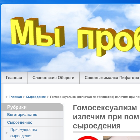
Главная
Славянские Обереги
Соковыжималка Пифагора
Главная
Сыроедение
Гомосексуализм (включая лесбиянство) излечим при п
Гомосексуализм 
Рубрики
излечим при пом
Вегетарианство
Сыроедение:
сыроедения
Приемущества
сыроедения