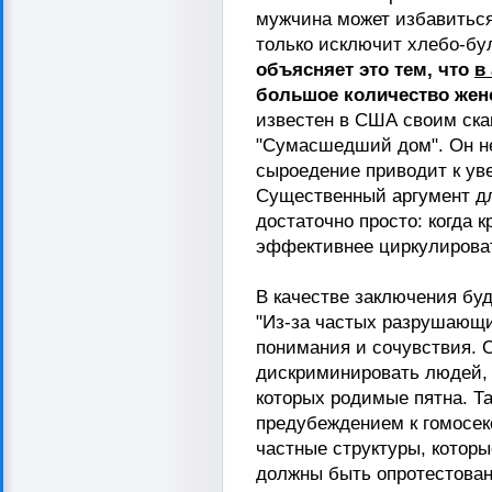
мужчина может избавиться
только исключит хлебо-бу
объясняет это тем, что
в
большое количество женс
известен в США своим ск
"Сумасшедший дом". Он не
сыроедение приводит к ув
Существенный аргумент дл
достаточно просто: когда к
эффективнее циркулироват
В качестве заключения бу
"Из-за частых разрушающ
понимания и сочувствия. 
дискриминировать людей, 
которых родимые пятна. Т
предубеждением к гомосек
частные структуры, которы
должны быть опротестованы