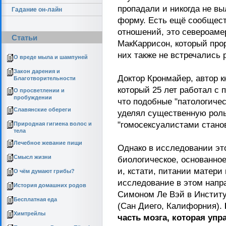
пропадали и никогда не в
Гадание он-лайн
форму. Есть ещё сообщест
отношений, это североаме
Статьи
МакКаррисон, который прор
них также не встречались 
О вреде мыла и шампуней
Закон дарения и
Доктор Кронмайер, автор к
Благотворительности
который 25 лет работал с 
О просветлении и
пробуждении
что подобные "патологиче
Славянские обереги
уделял существенную роль
"гомосексуалистами станов
Природная гигиена волос и
тела
Лечебное жевание пищи
Однако в исследовании эт
Смысл жизни
биологическое, основанное
и, кстати, питании матери
О чём думают грибы?
исследование в этом напр
История домашних родов
Симоном Ле Вэй в Институ
Бесплатная еда
(Сан Диего, Калифорния).
Химтрейлы
часть мозга, которая уп