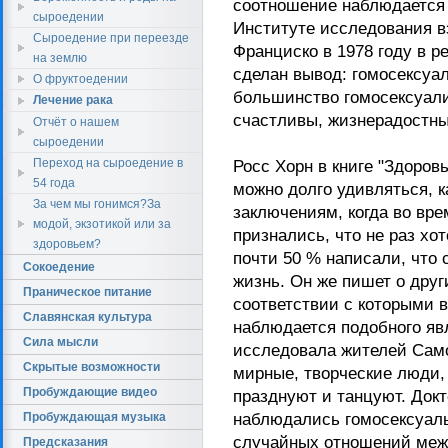
соотношение наблюдается 
сыроедении
Институте исследования в
Сыроедение при переезде
Франциско в 1978 году в р
на землю
сделан вывод: гомосексуа
О фруктоедении
большинство гомосексуали
Лечение рака
счастливы, жизнерадостны
Отчёт о нашем
сыроедении
Переход на сыроедение в
Росс Хорн в книге "Здоровь
54 года
можно долго удивляться, 
За чем мы гонимся?За
заключениям, когда во вр
модой, экзотикой или за
признались, что не раз хо
здоровьем?
почти 50 % написали, что 
Cокоедение
жизнь. Он же пишет о друг
Праническое питание
соответствии с которыми 
Славянская культура
наблюдается подобного явл
Сила мысли
исследовала жителей Само
Скрытые возможности
мирные, творческие люди, 
Пробуждающие видео
празднуют и танцуют. Докт
Пробуждающая музыка
наблюдались гомосексуал
случайных отношений межд
Предсказания