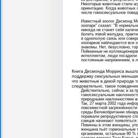
Некоторые животные стали аг
ориентацию. Когда животных 
числе гомосексуальное повед
Известный зоолог Десмонд Мо
зоопарк" сказал: "В нормальн
никогда не станет себя калеч
болеть язвой желудка, практи
в однополую связь или совер
зоопарков наблюдаются все э
знакомы. Нет, безусловно, гор
Пойманные не коллекционера
интеллектом, люди посадили с
постоянным напряжением, в л
Книга Десмонда Морриса вышла 
поддержку сексуальных меньшин
что животные в дикой природе т
следовательно, такое поведение
Действительно, сейчас и за 
гомосексуальным наклонностя
природными наклонностями ж
Так, 27 марта 2002 года инфо
повсеместной загрязнённости
среды Великобритании обнару
поражали репродуктивную спо
самцов начинают появляться 
Повинны в этом женщины, упо
женщина пьёт гормональные т
организмом, остальные 80 % 