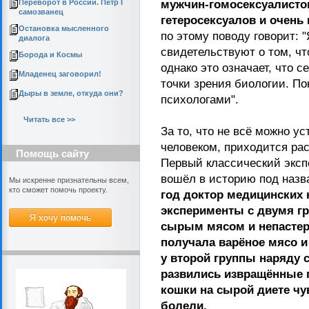
Переворот в России. Пётр I
мужчин-гомосексуалисто
самозванец
гетеросексуалов и очень
Остановка мысленного
по этому поводу говорит: 
диалога
свидетельствуют о том, чт
Борода и Космы
однако это означает, что 
Младенец заговорил!
точки зрения биологии. По
Дыры в земле, откуда они?
психологами".
Читать все >>
За то, что не всё можно у
человеком, приходится р
Помощь сайту
Первый классический эксп
вошёл в историю под назв
Мы искренне признательны всем,
кто сможет помочь проекту.
год доктор медицинских
эксперименты с двумя г
сырым мясом и непастер
получала варёное мясо и
у второй группы наряду
развились извращённые п
кошки на сырой диете чу
болели.