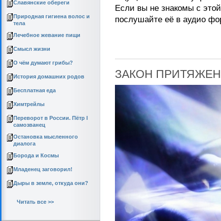
Славянские обереги
Если вы не знакомы с этой
Природная гигиена волос и
послушайте её в аудио фо
тела
Лечебное жевание пищи
Смысл жизни
О чём думают грибы?
ЗАКОН ПРИТЯЖЕ
История домашних родов
Бесплатная еда
Химтрейлы
Переворот в России. Пётр I
самозванец
Остановка мысленного
диалога
Борода и Космы
Младенец заговорил!
Дыры в земле, откуда они?
Читать все >>