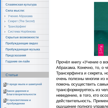
Славянская культура
Сила мысли:
Учение Абрахама
Секрет (The Secret)
Трансёрфинг
Система Норбекова
Скрытые возможности
Пробуждающие видео
Пробуждающая музыка
Предсказания
Прочёл книгу «Учение о в
Гадание он-лайн
Абрахама. Конечно, то, о 
Трансерфинга и секрета, но
Статьи
очень полезны многим из н
помочь осуществить самы
О вреде мыла и шампуней
трансформируетесь из чел
Закон дарения и
Благотворительности
неведению, в того, кто ос
действительность. Примен
О просветлении и
пробуждении
ощущение полного управл