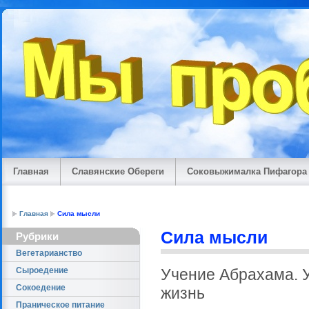
Главная
Славянские Обереги
Соковыжималка Пифагора
Главная
Сила мысли
Сила мысли
Рубрики
Вегетарианство
Сыроедение
Учение Абрахама. 
Cокоедение
жизнь
Праническое питание