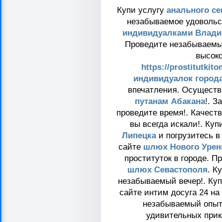
Купи услугу
анального се
незабываемое удоволь
индивидуалками Влади
Проведите незабываемый
высоко
https://prostitutkit
индивидуалок город
впечатления. Осуществ
путанам Абакана
!. 
проведите время!. Качест
вы всегда искали!. Ку
Липецка
и погрузитесь в
сайте
шлюх Нового Урен
проституток в городе. П
шлюх Севастополя
. К
незабываемый вечер!. Ку
сайте интим досуга 24 на
незабываемый опыт.
удивительных при