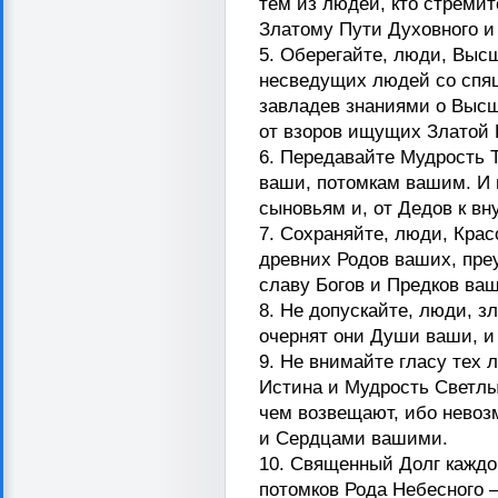
тем из людей, кто стремит
Златому Пути Духовного и
5. Оберегайте, люди, Выс
несведущих людей со спя
завладев знаниями о Высш
от взоров ищущих Златой 
6. Передавайте Мудрость Т
ваши, потомкам вашим. И 
сыновьям и, от Дедов к вн
7. Сохраняйте, люди, Кра
древних Родов ваших, пре
славу Богов и Предков ва
8. Не допускайте, люди, з
очернят они Души ваши, и
9. Не внимайте гласу тех 
Истина и Мудрость Светлых
чем возвещают, ибо невоз
и Сердцами вашими.
10. Священный Долг каждо
потомков Рода Небесного 