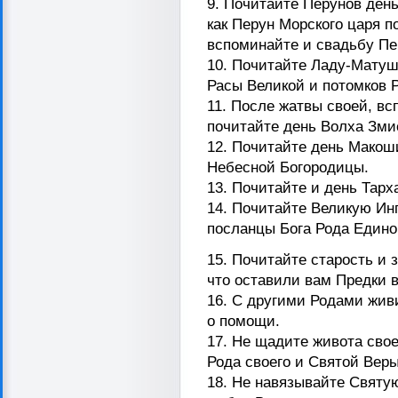
9. Почитайте Перунов день
как Перун Морского царя п
вспоминайте и свадьбу Пе
10. Почитайте Ладу-Матуш
Расы Великой и потомков 
11. После жатвы своей, вс
почитайте день Волха Зми
12. Почитайте день Макош
Небесной Богородицы.
13. Почитайте и день Тар
14. Почитайте Великую Ин
посланцы Бога Рода Едино
15. Почитайте старость и
что оставили вам Предки 
16. С другими Родами живи
о помощи.
17. Не щадите живота сво
Рода своего и Святой Вер
18. Не навязывайте Святу