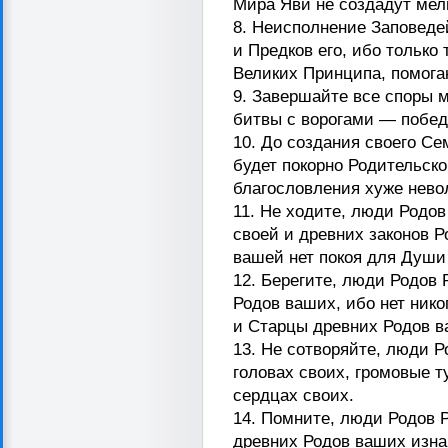
Мира Яви не создадут мел
8. Неисполнение Заповеде
и Предков его, ибо только
Великих Принципа, помога
9. Завершайте все споры 
битвы с ворогами — побе
10. До создания своего Се
будет покорно Родительско
благословления хуже нево
11. Не ходите, люди Родо
своей и древних законов Р
вашей нет покоя для Души
12. Берегите, люди Родов 
Родов ваших, ибо нет нико
и Старцы древних Родов в
13. Не сотворяйте, люди Р
головах своих, громовые т
сердцах своих.
14. Помните, люди Родов Р
древних Родов ваших изна