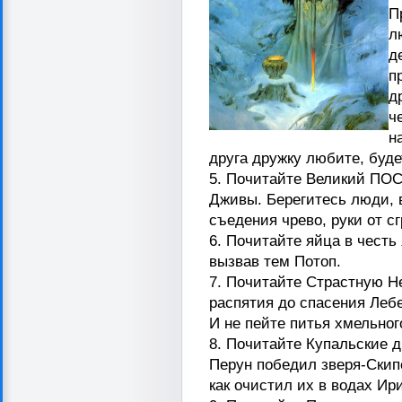
П
л
д
п
д
ч
н
друга дружку любите, буде
5. Почитайте Великий ПОС
Дживы. Берегитесь люди, в
съедения чрево, руки от с
6. Почитайте яйца в честь
вызвав тем Потоп.
7. Почитайте Страстную Н
распятия до спасения Леб
И не пейте питья хмельног
8. Почитайте Купальские д
Перун победил зверя-Скипе
как очистил их в водах Ир