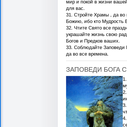
мир и покой в жизни ваше
для вас.
31. Стройте Храмы , да во
Божию, ибо кто Мудрость Б
32. Чтите Свято все празд
украшайте жизнь свою рад
Богов и Предков ваших.
33. Соблюдайте Заповеди
да во все времена.
ЗАПОВЕДИ БОГА С
1
м
2
и
3
ч
4
с