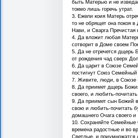
быть Матерью и не изведае
токмо лишь горечь утрат.
3. Ежели коия Матерь отреч
то не обрящет она покоя в
Нави, и Сварга Пречистая 
4. Да вложит любая Матерь
сотворит в Доме своем Пок
5. Да не отречется дщерь 
от рождения чад сверх Дол
6. Да царит в Союзе Семе
постигнут Союз Семейный 
7. Живите, люди, в Союзе 
8. Да приимет дщерь Божи
своего, и любить-почитать 
9. Да приимет сын Божий 
свою и любить-почитать б
домашнего Очага своего и
10. Сохраняйте Семейные
времена радостные и во вр
Светлые, и приумножатся 