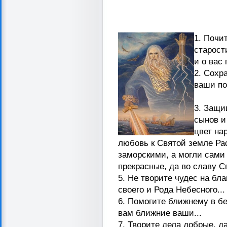
1. Почи
старост
и о вас
2. Сохр
ваши по
3. Защи
сынов и
цвет на
любовь к Святой земле Ра
заморскими, а могли сами
прекрасные, да во славу С
5. Не творите чудес на бла
своего и Рода Небесного...
6. Помогите ближнему в бе
вам ближние ваши...
7. Творите дела добрые, д