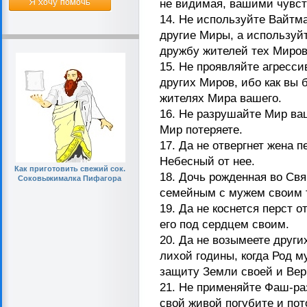
не видимая, вашими чувс
14. Не используйте Вайтм
другие Миры, а используйт
дружбу жителей тех Миров
15. Не проявляйте агресси
других Миров, ибо как вы 
жителях Мира вашего.
16. Не разрушайте Мир ваш
Мир потеряете.
17. Да не отвергнет жена п
Небесный от нее.
Как приготовить свежий сок.
18. Дочь рожденная во Свя
Соковыжималка Пифагора
семейным с мужем своим т
19. Да не коснется перст о
его под сердцем своим.
20. Да не возымеете други
лихой годины, когда Род м
защиту Земли своей и Вер
21. Не применяйте Фаш-ра
свой живой погубите и пот