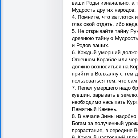
ваши Роды изначально, а 
Мудрость других народов, 
4. Помните, что за глоток
глаз свой отдать, ибо вед
5. Не открывайте тайну Ру
древнюю тайную Мудрость
и Родов ваших.
6. Каждый умерший долже
Огненном Корабле или чере
должно возноситься на Ко
прийти в Волхаллу с тем д
пользоваться тем, что сам
7. Пепел умершего надо бр
кувшин, зарывать в землю
необходимо насыпать Кург
Памятный Камень.
8. В начале Зимы надобно
Богам за полученный урож
прорастание, в середине 
9. Каждый настоящий мужч