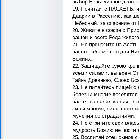
выбор Веры личное дело ка
19. Почитайте ПАСХЕТЪ, и
Даарии в Рассению, как ш
Небесный, за спасение от 
20. Живите в союзе с Прир
вашей и всего Рода живого
21. Не приносите на Алаты
ваших, ибо мерзко для Ни
Божиих.
22. Защищайте рукою кре
всеми силами, вы всем Ст
Тайну Древнюю, Слово Бож
23. Не питайтесь пищей с 
болезни многие поселятся 
растет на полях ваших, в 
силы многие, силы светлые
мучения со страданиями.
24. Не стригите свои влас
мудрость Божию не постигн
25. Воспитай отец сынов с