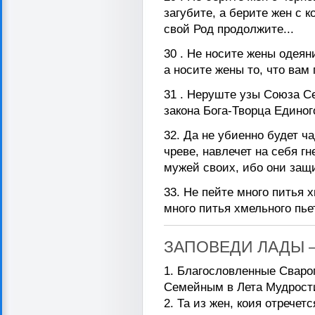
загубите, а берите жен с к
свой Род продолжите...
30 . Не носите жены одеян
а носите жены то, что вам 
31 . Неруште узы Союза С
закона Бога-Творца Единого
32. Да не убиенно будет ча
чреве, навлечет на себя г
мужей своих, ибо они защи
33. Не пейте много питья х
много питья хмельного пьет
ЗАПОВЕДИ ЛАДЫ 
1. Благословленные Сваро
Семейным в Лета Мудрост
2. Та из жен, коия отречет