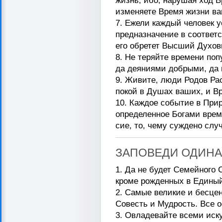
жизнь, ибо, нарушая ход 
изменяете Время жизни в
7. Ежели каждый человек у
предназначение в соответ
его обретет Высший Духо
8. Не теряйте времени поп
да деяниями добрыми, да 
9. Живите, люди Родов Ра
покой в Душах ваших, и В
10. Каждое событие в При
определенное Богами время
сие, то, чему суждено слу
ЗАПОВЕДИ ОДИНА
1. Да не будет Семейного
кроме рожденных в Единый
2. Самые великие и бесце
Совесть и Мудрость. Все о
3. Овладевайте всеми иск