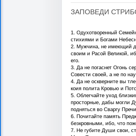
ЗАПОВЕДИ СТРИБ
1. Одухотворенный Семей
стихиями и Богами Небес
2. Мужчина, не имеющий д
своим и Расой Великой, иб
его.
3. Да не погаснет Огонь с
Совести своей, а не по н
4. Да не оскверните вы т
коия полита Кровью и Пот
5. Облегчайте уход близк
просторные, дабы могли 
подняться во Сваргу Преч
6. Почитайте память Пред
безкровными, ибо, что пож
7. Не губите Души свои, с