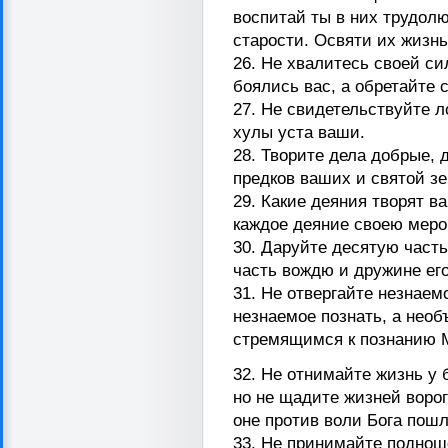
воспитай ты в них трудолю
старости. Освяти их жизн
26. Не хвалитесь своей с
боялись вас, а обретайте 
27. Не свидетельствуйте л
хулы уста ваши.
28. Творите дела добрые, 
предков ваших и святой з
29. Какие деяния творят в
каждое деяние своею меро
30. Даруйте десятую часть
часть вождю и дружине ег
31. Не отвергайте незнаем
незнаемое познать, а нео
стремящимся к познанию 
32. Не отнимайте жизнь у б
но не щадите жизней ворог
оне против воли Бога пошл
33. Не принимайте поднош