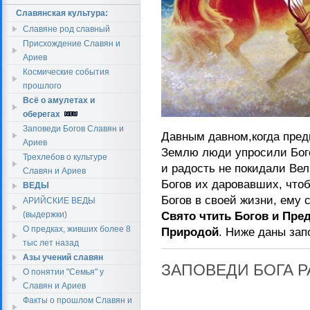
Славянская культура:
Славяне род славный
Присхождение Славян и
Ариев
Космические события
прошлого
Всё о амулетах и
оберегах
Заповеди Богов Славян и
Давным давном,когда пред
Ариев
Землю люди упросили Бого
Трехлебов о культуре
и радость не покидали Вел
Славян и Ариев
Богов их даровавших, что
ВЕДЫ
Богов в своей жизни, ему 
АРИЙСКИЕ ВЕДЫ
(выдержки)
Свято чтить Богов и Пред
О предках, живших более 8
Природой
. Ниже даны зап
тыс лет назад
Азы учений славян
ЗАПОВЕДИ БОГА Р
О понятии "Семья" у
Славян и Ариев
Факты о прошлом Славян и