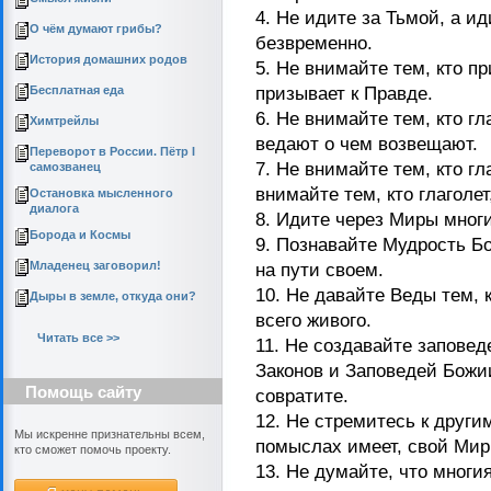
4. Не идите за Тьмой, а и
О чём думают грибы?
безвременно.
История домашних родов
5. Не внимайте тем, кто пр
Бесплатная еда
призывает к Правде.
6. Не внимайте тем, кто гл
Химтрейлы
ведают о чем возвещают.
Переворот в России. Пётр I
7. Не внимайте тем, кто гл
самозванец
внимайте тем, кто глаголе
Остановка мысленного
диалога
8. Идите через Миры многи
Борода и Космы
9. Познавайте Мудрость Б
Младенец заговорил!
на пути своем.
10. Не давайте Веды тем, 
Дыры в земле, откуда они?
всего живого.
Читать все >>
11. Не создавайте заповед
Законов и Заповедей Божии
Помощь сайту
совратите.
12. Не стремитесь к други
Мы искренне признательны всем,
помыслах имеет, свой Мир
кто сможет помочь проекту.
13. Не думайте, что многи