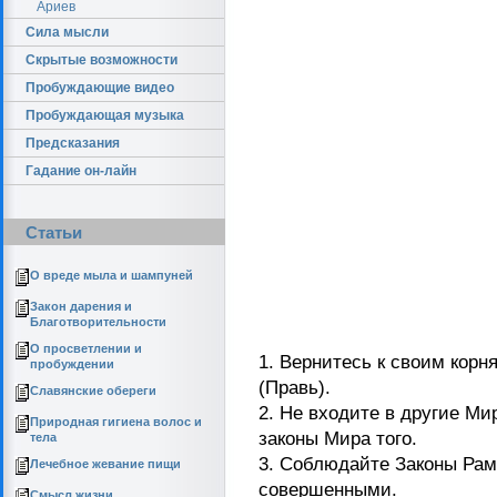
Ариев
Сила мысли
Скрытые возможности
Пробуждающие видео
Пробуждающая музыка
Предсказания
Гадание он-лайн
Статьи
О вреде мыла и шампуней
Закон дарения и
Благотворительности
О просветлении и
1. Вернитесь к своим корн
пробуждении
(Правь).
Славянские обереги
2. Не входите в другие Ми
Природная гигиена волос и
законы Мира того.
тела
3. Соблюдайте Законы Рам
Лечебное жевание пищи
совершенными.
Смысл жизни